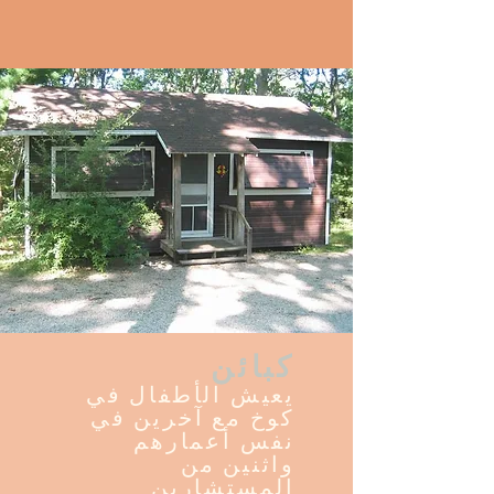
كبائن
يعيش الأطفال في
كوخ مع آخرين في
نفس أعمارهم
واثنين من
المستشارين