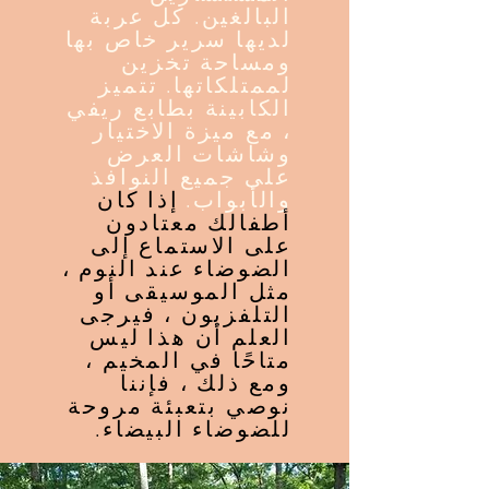
البالغين. كل عربة
لديها سرير خاص بها
ومساحة تخزين
لممتلكاتها. تتميز
الكابينة بطابع ريفي
، مع ميزة الاختيار
وشاشات العرض
على جميع النوافذ
والأبواب.
إذا كان
أطفالك معتادون
على الاستماع إلى
الضوضاء عند النوم ،
مثل الموسيقى أو
التلفزيون ، فيرجى
العلم أن هذا ليس
متاحًا في المخيم ،
ومع ذلك ، فإننا
نوصي بتعبئة مروحة
للضوضاء البيضاء.