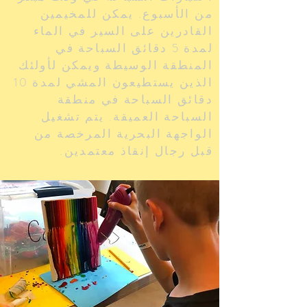
من الأسبوع. يمكن للمخيمين
القادرين على السير في الماء
لمدة 5 دقائق السباحة في
المنطقة الوسيطة ويمكن لأولئك
الذين يستطيعون المشي لمدة 10
دقائق السباحة في منطقة
السباحة العميقة. يتم تشغيل
الواجهة البحرية المرخصة من
قبل رجال إنقاذ معتمدين.