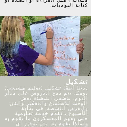
مشابه ، مثل القراءة أو الصلاة أو
كتابة اليوميات.
تشكيل
لدينا أيضًا تشكيل (تعليم مسيحي)
يوميًا. يتم دمج الدروس على مدار
اليوم. يتضمن التنشئة بعض
الوقت للاستماع والتفكير والفن
والفرص النشطة.
في بداية
الأسبوع ، نقدم خدمة تعليمية
حتى يفهم المعسكرون ما نقوم به
ولماذا نقوم به.
يتم توفير أي