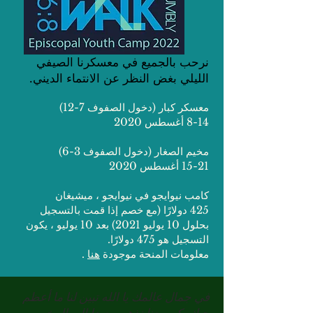
نرحب بالجميع في معسكرنا الصيفي
الليلي بغض النظر عن الانتماء الديني.
معسكر كبار (دخول الصفوف 7-12)
8-14 أغسطس 2020
مخيم الصغار (دخول الصفوف 3-6)
15-21 أغسطس 2020
كامب نيوايجو في نيوايجو ، ميشيغان
425 دولارًا (مع خصم إذا قمت بالتسجيل
بحلول 10 يوليو 2021) بعد 10 يوليو ، يكون
التسجيل هو 475 دولارًا.
معلومات المنحة موجودة
هنا
.
في جمال عالمك يا الله تبين لنا ما أعظم