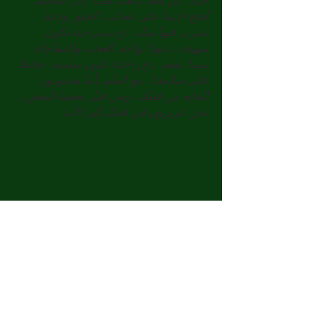
حبك. كن معنا نذهب بعيدا إلى المخيم.
افتح أعيننا على عجائب الخلق ودعنا
نقترب فيها منك. دع مسرحتنا تكون
مبهجة. دعونا نواجه العجب والمفاجأة
بينما نتعلم. دع راحتنا تكون سلمية. حافظ
على سلامتنا ، مع العلم بأننا محبوبون
للغاية من قبلك ، ومن قبل بعضنا البعض ،
نحن عزيزون في قلبك إلى الأبد.