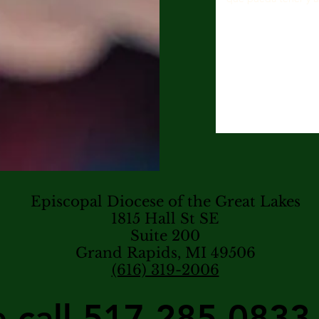
Episcopal Diocese of the Great Lakes
1815 Hall St SE
Suite 200
Grand Rapids, MI 49506
(616) 319-2006
e call 517-285-0833