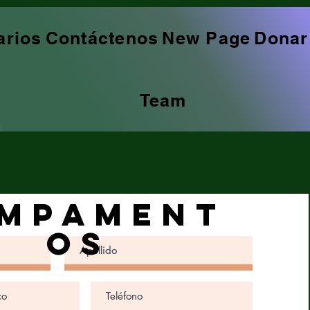
arios
Contáctenos
New Page
Donar
Team
MPAMENT
OS