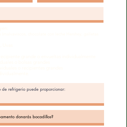
yen:
s
(malvaviscos, chocolate con leche Hershey, galletas
, Uvas
 recipiente grande o envueltas individualmente
viduales o bolsas grandes
ividuales o recipientes grandes
dividualmente.