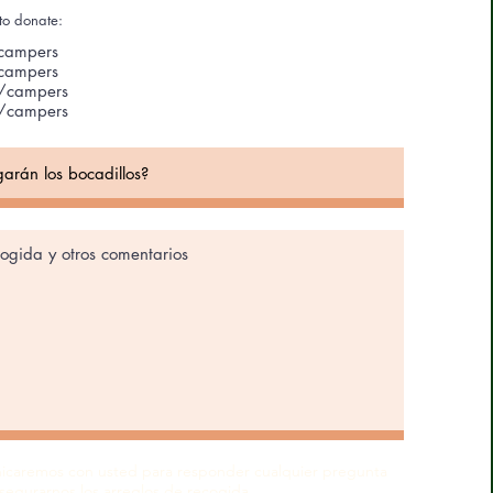
to donate:
/campers
/campers
s/campers
s/campers
icaremos con usted para responder cualquier pregunta
segurarnos los arreglos de recogida.