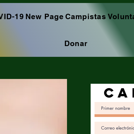
VID-19
New Page
Campistas
Volunt
Donar
CA