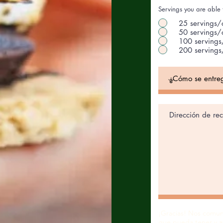
Servings you are able 
25 servings
50 servings
100 serving
200 serving
¡Gracias! Nos comun
que pueda tener y a