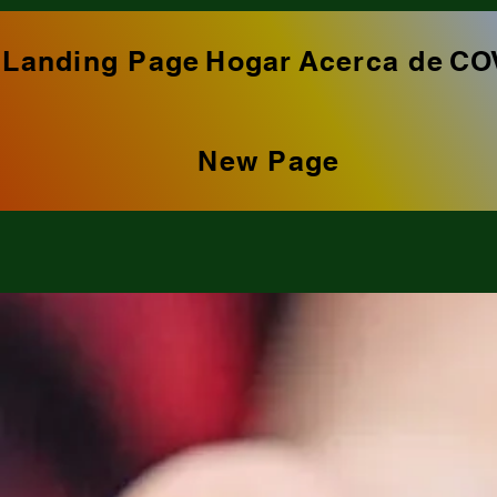
Landing Page
Hogar
Acerca de
CO
New Page