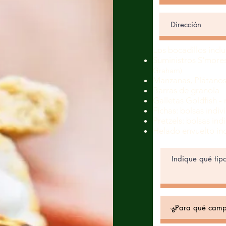
Los bocadillos inclu
Suministros S'more
Graham)
Manzanas, Plátanos
Barras de granola
Galletas Goldfish -
Fichas: bolsas indi
Pretzels: bolsas ind
Helado envuelto in